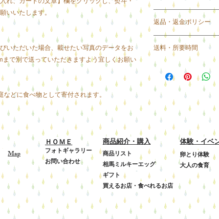
入れ、カードの文章】欄をクリックし、熨斗・
願いいたします。
生食の場合は産卵後
返品・返金ポリシー
い。2週間後以降は
い。
【返品期限】商品到
お買い上げ後は冷蔵
びいただいた場合、載せたい写真のデータをお
送料・所要時間
す。
ail.comまで別で送っていただきますよう宜しくお願い
【返品送料】お客様
【送料】国内一律88
し、不良品交換、誤
【所要時間】
だきます。
・通常即日～4日以
【商品に不備があっ
家庭などに食べ物として寄付されます。
・産卵数の都合上、
・品質には万全を期
ますが、ご了承くだ
誤納などがございま
・また、配送ご希望
に交換・返品等にて
す。ご了承ください
後3日以内にメール
商品紹介・購入
体験・イベ
ＨＯＭＥ
を過ぎますと返品交
フォトギャラリー
－1
Map
商品リスト
すので、ご了承くだ
卵とり体験
お問い合わせ
・生鮮食品のため、
相馬ミルキーエッグ
大人の食育
はお受けしておりま
ギフト
買えるお店・食べれるお店