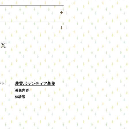
2週間以内にお召し上がりくださ
十分過熱してお召し上がりくださ
着後７日以内とさせていただきま
庫で保管してください。
都合の場合はご容赦ください。ただ
0円
品配送交換は当社負担とさせていた
内に発送いたします。
た場合】
5日以上お待ちいただくこともあり
しておりますが、万一不良・破損・
さい
したら直ちにご連絡下さい。速やか
日にお応えできない場合がありま
対応させていただきます。商品到着
。
または電話でご連絡ください。それ
ント
農業ボランティア募集
換のご要望はお受けできなくなりま
さい。
募集内容
お客様都合による商品の返品・交換
体験談
せん。ご了承ください。