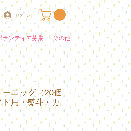
ログイン
ボランティア募集
その他
ーエッグ（20個
フト用・熨斗・カ