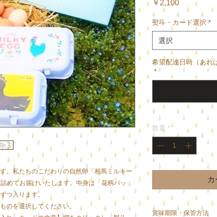
価
￥2,100
格
熨斗・カード選択
*
選択
希望配達日時（あれ
*
数量
*
す。私たちのこだわりの自然卵「相馬ミルキー
カ
に詰めてお届けいたします。中身は「花柄パッ
ずつ入ります。
ものを選択してください。
賞味期限・保管方法