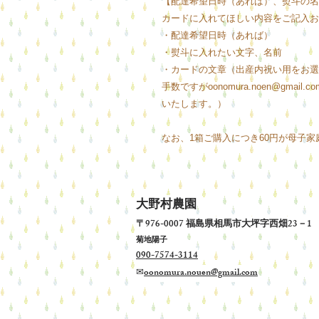
【配達希望日時（あれば）、熨斗の名
カードに入れてほしい内容をご記入お
・配達希望日時（あれば）
・熨斗に入れたい文字、名前
・カードの文章（出産内祝い用をお選
手数ですがoonomura.noen@gm
いたします。）
なお、1箱ご購入につき60円が母子
大野村農園
〒976-0007 福島県相馬市大坪字西畑23
​菊地陽子
090-7574-3114
✉
oonomura.nouen@gmail.com