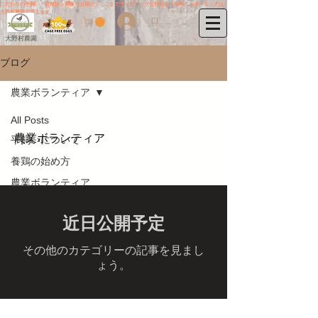
こだわりの平飼い・自然卵を通販でお届け！ここまでオーガニックな卵ある？相馬ミルキーエッグは
大野村農園で買えます！
ログイン
大野村農園
ブログ
農業ボランティア
All Posts
農業ボランティア
平飼いについて
養鶏の始め方
農業ボランティア
近日公開予定
その他のカテゴリーの記事を見まし
ょう。